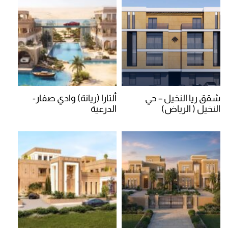
شقق ريا النخيل – حي
ألتارا (ريانة) وادي صفار-
النخيل ( الرياض)
الدرعية