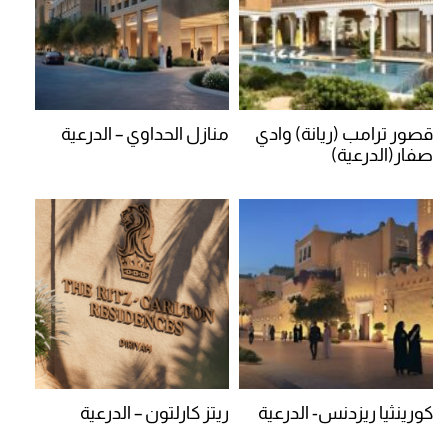
قصور ترامب (ريانة) وادي
منازل الحداوي – الدرعية
صفار(الدرعية)
كورينثيا ريزدنس- الدرعية
ريتز كارلتون – الدرعية