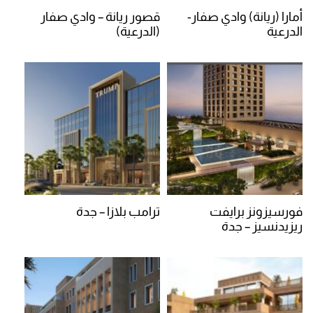
أمارا (ريانة) وادي صفار-
قصور ريانة – وادي صفار
الدرعية
(الدرعية)
فورسيزونز برايفت
ترامب بلازا – جدة
ريزيدنسيز – جدة