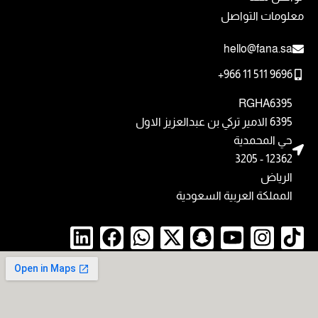
معلومات التواصل
hello@fana.sa
+966 11 511 9696
RGHA6395
6395 الامير تركي بن عبدالعزيز الاول
حي المحمدية
12362 - 3205
الرياض
المملكة العربية السعودية